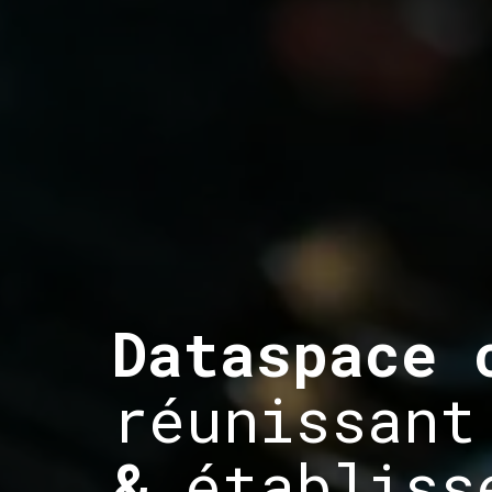
Dataspace 
réunissant
&
établisse