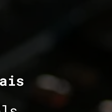
ais
els