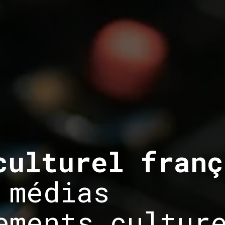
culturel franç
 médias
ments cultur