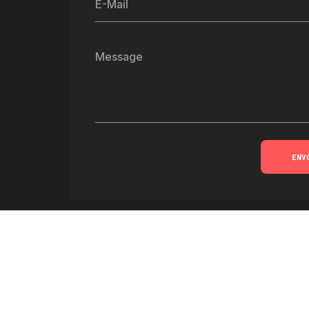
E-Mail
Message
ENV
ADHÉRER À LA SCIC
SOCIÉTÉ COOPÉRATIVE D'INTÉRÊT COLLECTIF