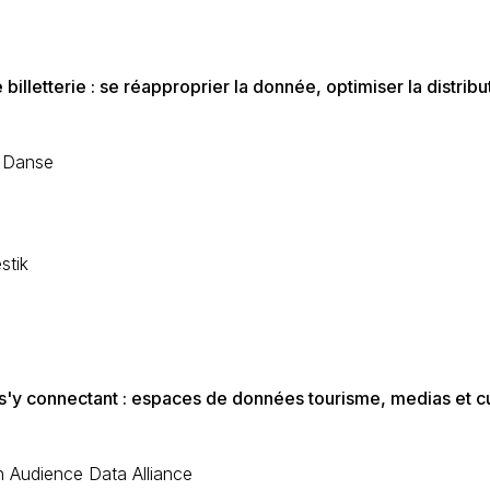
illetterie : se réapproprier la donnée, optimiser la distrib
c
la Danse
stik
n s'y connectant : espaces de données tourisme, medias et c
n Audience Data Alliance